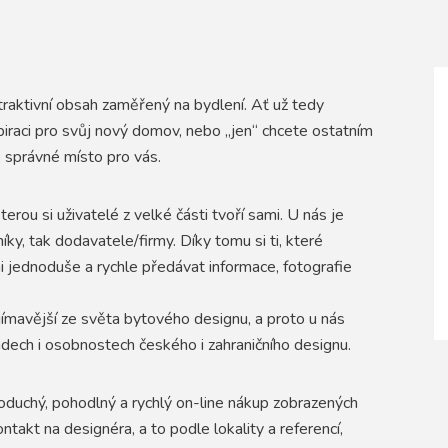
pracovna
ostatní
atraktivní obsah zaměřený na bydlení. Ať už tedy
spiraci pro svůj nový domov, nebo „jen“ chcete ostatním
 správné místo pro vás.
rou si uživatelé z velké části tvoří sami. U nás je
íky, tak dodavatele/firmy. Díky tomu si ti, které
i jednoduše a rychle předávat informace, fotografie
ímavější ze světa bytového designu, a proto u nás
dech i osobnostech českého i zahraničního designu.
oduchý, pohodlný a rychlý on-line nákup zobrazených
ntakt na designéra, a to podle lokality a referencí,