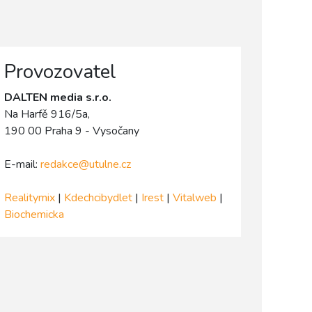
Provozovatel
DALTEN media s.r.o.
Na Harfě 916/5a,
190 00 Praha 9 - Vysočany
E-mail:
redakce@utulne.cz
Realitymix
|
Kdechcibydlet
|
Irest
|
Vitalweb
|
Biochemicka