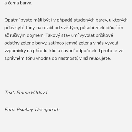
a černá barva.
Opatrní byste měli být i v případě studených barev, u kterých
příliš syté tóny, na rozdíl od světlých, působí zneklidňujícím
až rušivým dojmem. Takový stav umí vyvolat brčálové
odstíny zelené barvy, zatímco jemná zelená v nás vyvolá
vzpomínky na přírodu, klid a navodí odpočinek. I proto je ve
správném tónu vhodná do místností, v níž relaxujete.
Text: Emma Hildová
Foto: Pixabay, Designbath