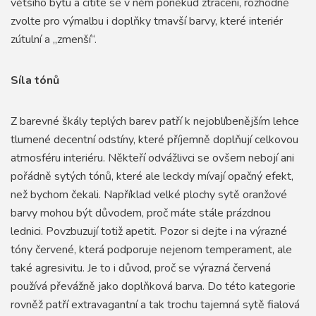
většího bytu a cítíte se v něm poněkud ztraceni, rozhodně
zvolte pro výmalbu i doplňky tmavší barvy, které interiér
zútulní a „zmenší“.
Síla tónů
Z barevné škály teplých barev patří k nejoblíbenějším lehce
tlumené decentní odstíny, které příjemně doplňují celkovou
atmosféru interiéru. Někteří odvážlivci se ovšem nebojí ani
pořádně sytých tónů, které ale leckdy mívají opačný efekt,
než bychom čekali. Například velké plochy sytě oranžové
barvy mohou být důvodem, proč máte stále prázdnou
lednici. Povzbuzují totiž apetit. Pozor si dejte i na výrazné
tóny červené, která podporuje nejenom temperament, ale
také agresivitu. Je to i důvod, proč se výrazná červená
používá převážně jako doplňková barva. Do této kategorie
rovněž patří extravagantní a tak trochu tajemná sytě fialová