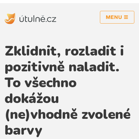
inspirace
Zklidnit, rozladit i
rekonstrukce
kuchyně
pozitivně naladit.
obývací pokoj
To všechno
ložnice
dokážou
koupelna
(ne)vhodně zvolené
zahrada
osvětlení
barvy
dekorace