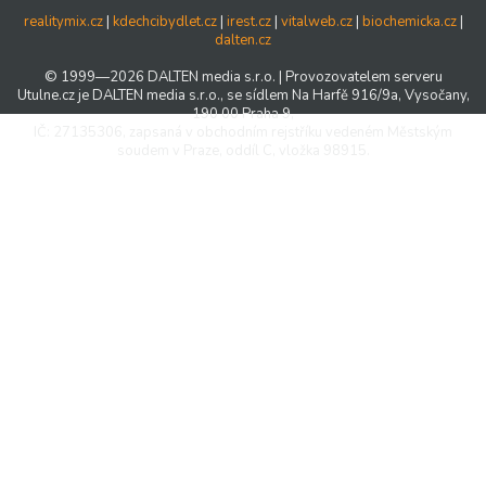
realitymix.cz
|
kdechcibydlet.cz
|
irest.cz
|
vitalweb.cz
|
biochemicka.cz
|
dalten.cz
© 1999—2026 DALTEN media s.r.o. | Provozovatelem serveru
Utulne.cz je DALTEN media s.r.o., se sídlem Na Harfě 916/9a, Vysočany,
190 00 Praha 9,
IČ: 27135306, zapsaná v obchodním rejstříku vedeném Městským
soudem v Praze, oddíl C, vložka 98915.