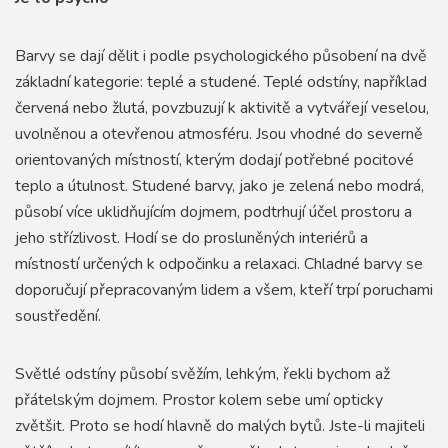
Barvy se dají dělit i podle psychologického působení na dvě
základní kategorie: teplé a studené. Teplé odstíny, například
červená nebo žlutá, povzbuzují k aktivitě a vytvářejí veselou,
uvolněnou a otevřenou atmosféru. Jsou vhodné do severně
orientovaných místností, kterým dodají potřebné pocitové
teplo a útulnost. Studené barvy, jako je zelená nebo modrá,
působí více uklidňujícím dojmem, podtrhují účel prostoru a
jeho střízlivost. Hodí se do prosluněných interiérů a
místností určených k odpočinku a relaxaci. Chladné barvy se
doporučují přepracovaným lidem a všem, kteří trpí poruchami
soustředění.
Světlé odstíny působí svěžím, lehkým, řekli bychom až
přátelským dojmem. Prostor kolem sebe umí opticky
zvětšit. Proto se hodí hlavně do malých bytů. Jste-li majiteli