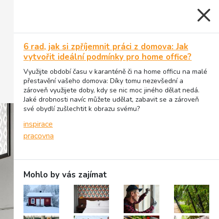
6 rad, jak si zpříjemnit práci z domova: Jak
vytvořit ideální podmínky pro home office?
Využijte období času v karanténě či na home officu na malé
přestavění vašeho domova: Díky tomu nezevšední a
zároveň využijete doby, kdy se nic moc jiného dělat nedá.
Jaké drobnosti navíc můžete udělat, zabavit se a zároveň
své obydlí zušlechtit k obrazu svému?
inspirace
pracovna
Mohlo by vás zajímat