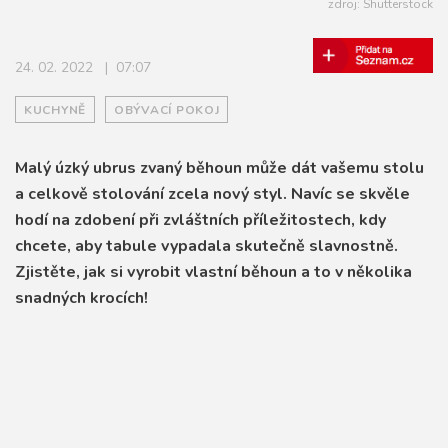
zdroj: Shutterstock
pracovna
ostatní
24. 02. 2022 | 07:07
KUCHYNĚ
OBÝVACÍ POKOJ
Malý úzký ubrus zvaný běhoun může dát vašemu stolu
a celkově stolování zcela nový styl. Navíc se skvěle
hodí na zdobení při zvláštních příležitostech, kdy
chcete, aby tabule vypadala skutečně slavnostně.
Zjistěte, jak si vyrobit vlastní běhoun a to v několika
snadných krocích!