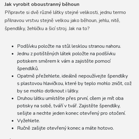
Jak vyrobit oboustranný běhoun
Připravte si dvě různé látky stejné velikosti, jednu termo
přilnavou vrstvu stejně velkou jako běhoun, jehlu, nitě,
špendlíky, žehličku a šicí stroj. Jak na to?
Podšívku položte na stůl lesklou stranou nahoru.
Jednu z potištěných látek položte na podšívku
potiskem směrem k vám a zajistěte pomocí
špendlíků.
Opatrně přežehlete, ideálně nepoužívejte špendlíky
s plastovou hlavičkou, které by teplo mohlo zničit, což
by se mohlo dotknout i látky.
Druhou látku umístěte přes první, cílem je mít oba
potisky na sobě, tváří v tvář. Zajistěte špendlíky,
sešijte a nechte jeden konec otevřený pro otočení.
Vyžehlete.
Ručně zašijte otevřený konec a máte hotovo.