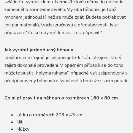
zvládnete vyrobit doma. Nemusíte kvůli němu do obchodu –
kamenného ani internetového. Výroba běhounu je totiž
mnohem jednodušší, než se může zdát. Budete potřebovat
jen pár materiálů, trochu zručnosti a představivosti. Jste
připraveni? Co si tedy vzít k ruce, co si připravit?
Jak vyrobit jednoduchý běhoun
Ideální samozřejmě je, disponujete-li šicím strojem, který
zajistí dokonalé provedení. V opačném případě se do toho
můžete pustit „holýma rukama“, případně vzít zašpendlený a
předpřipravený běhoun ke švadleně, která už si s ním poradí.
Co si připravit na běhoun o rozměrech 160 x 80 cm
Látku o rozměrech 203 x 43 cm
Nit
Nůžky