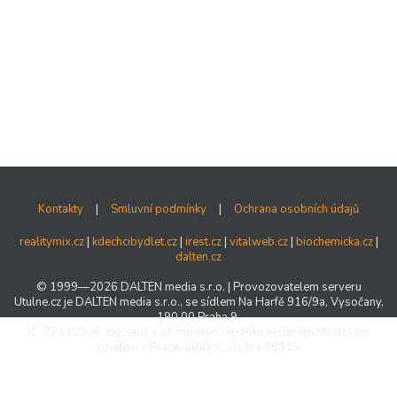
Kontakty
|
Smluvní podmínky
|
Ochrana osobních údajů
realitymix.cz
|
kdechcibydlet.cz
|
irest.cz
|
vitalweb.cz
|
biochemicka.cz
|
dalten.cz
© 1999—2026 DALTEN media s.r.o. | Provozovatelem serveru
Utulne.cz je DALTEN media s.r.o., se sídlem Na Harfě 916/9a, Vysočany,
190 00 Praha 9,
IČ: 27135306, zapsaná v obchodním rejstříku vedeném Městským
soudem v Praze, oddíl C, vložka 98915.