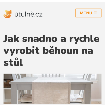
inspirace
Jak snadno a rychle
rekonstrukce
kuchyně
vyrobit běhoun na
obývací pokoj
stůl
ložnice
koupelna
zahrada
osvětlení
dekorace